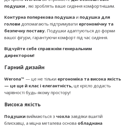
подушки
, які зроблять ваше сидіння комфортнішим.
Контурна поперекова подушка
и
подушка для
голови
допомагають підтримувати
ергономічну та
безпечну поставу.
Подушки адаптуються до форми
вашої фігури, гарантуючи комфорт під час сидіння.
Відчуйте себе справжнім генеральним
директором!
Гарний дизайн
Werona™
— це не тільки
ергономіка та висока якість
— це ще й клас і елегантність,
це крісло додасть
чарівності будь-якому простору!
Висока якість
Подушки
виймаються з
чохла
завдяки вшитій
блискавці, а міцна металева основа
обладнана