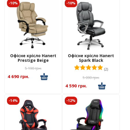
-10%
-10%
Офісне крісло Hanert
Офісне крісло Hanert
Prestige Beige
Spark Black
Оцінено в
5.00
5 190
грн.
(2)
4 690 грн.
5 090
грн.
4 590 грн.
-14%
-12%