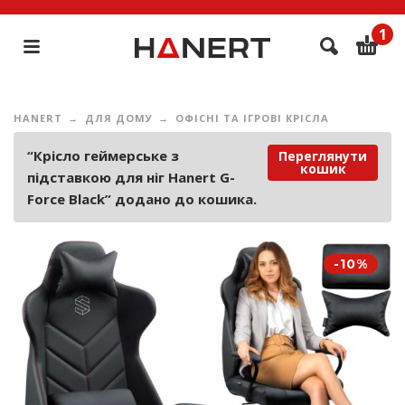
1
HANERT
ДЛЯ ДОМУ
ОФІСНІ ТА ІГРОВІ КРІСЛА
“Крісло геймерське з
Переглянути
кошик
підставкою для ніг Hanert G-
Force Black” додано до кошика.
-10%