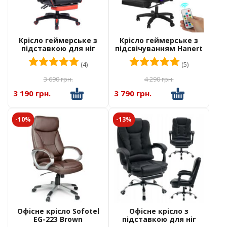
Крісло геймерське з
Крісло геймерське з
підставкою для ніг
підсвічуванням Hanert
Hanert G-Force
G-Force Black + RGB
Оцінено в
5.00
з 5
Оцінено в
5.00
Black/Red
(4)
(5)
3 690
грн.
4 290
грн.
3 190 грн.
3 790 грн.
-10%
-13%
Офісне крісло Sofotel
Офісне крісло з
EG-223 Brown
підставкою для ніг