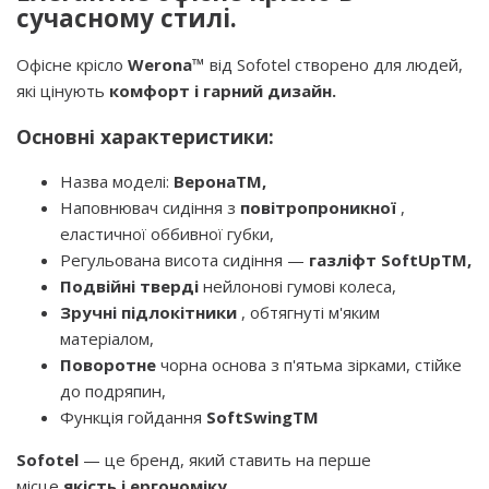
сучасному стилі.
Офісне крісло
Werona™
від Sofotel створено для людей,
які цінують
комфорт і гарний дизайн.
Основні характеристики:
Назва моделі:
ВеронаTM,
Наповнювач сидіння з
повітропроникної
,
еластичної оббивної губки,
Регульована висота сидіння —
газліфт SoftUpTM,
Подвійні тверді
нейлонові гумові колеса,
Зручні підлокітники
, обтягнуті м'яким
матеріалом,
Поворотне
чорна основа з п'ятьма зірками, стійке
до подряпин,
Функція гойдання
SoftSwingTM
Sofotel
— це бренд, який ставить на перше
місце
якість і ергономіку
.