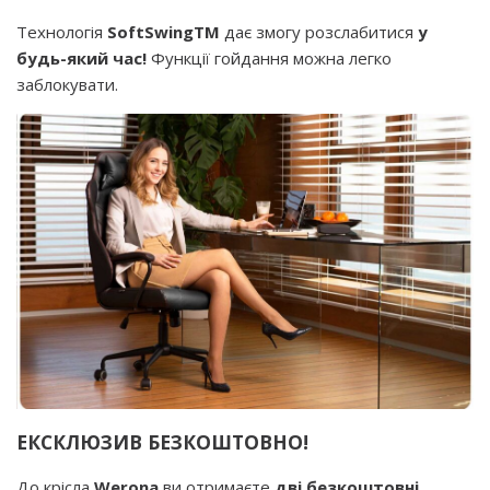
Технологія
SoftSwingTM
дає змогу розслабитися
у
будь-який час!
Функції гойдання можна легко
заблокувати.
ЕКСКЛЮЗИВ БЕЗКОШТОВНО!
До крісла
Werona
ви отримаєте
дві безкоштовні