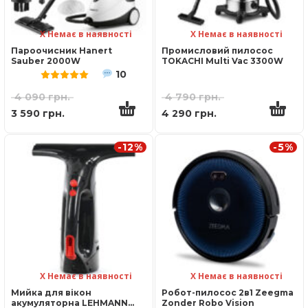
Х Немає в наявності
Х Немає в наявності
Пароочисник Hanert
Промисловий пилосос
Sauber 2000W
TOKACHI Multi Vac 3300W
10
Оцінено в
5.00
з 5
4 090
грн.
4 790
грн.
3 590
грн.
4 290
грн.
-12%
-5%
Х Немає в наявності
Х Немає в наявності
Мийка для вікон
Робот-пилосос 2в1 Zeegma
акумуляторна LEHMANN
Zonder Robo Vision