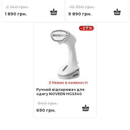
SARGO
2 140
грн.
10 390
грн.
1 890
грн.
9 890
грн.
-27%
Х Немає в наявності
Ручний відпарювач для
одягу NOVEEN HGS340
940
грн.
690
грн.