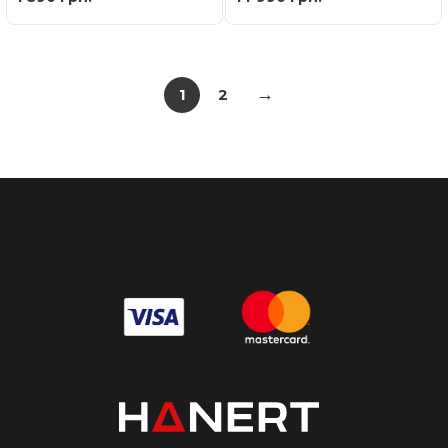
→
1
2