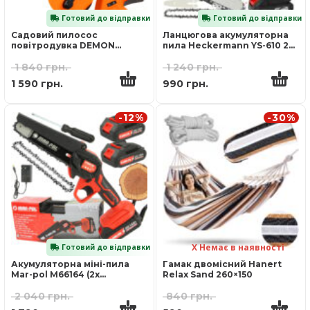
Готовий до відправки
Готовий до відправки
Садовий пилосос
Ланцюгова акумуляторна
повітродувка DEMON
пила Heckermann YS-610 2x
M88165
Акумулятори
1 840
грн.
1 240
грн.
1 590
грн.
990
грн.
-12%
-30%
Х Немає в наявності
Готовий до відправки
Акумуляторна міні-пила
Гамак двомісний Hanert
Mar-pol M66164 (2x
Relax Sand 260×150
аккумулятори)
2 040
грн.
840
грн.