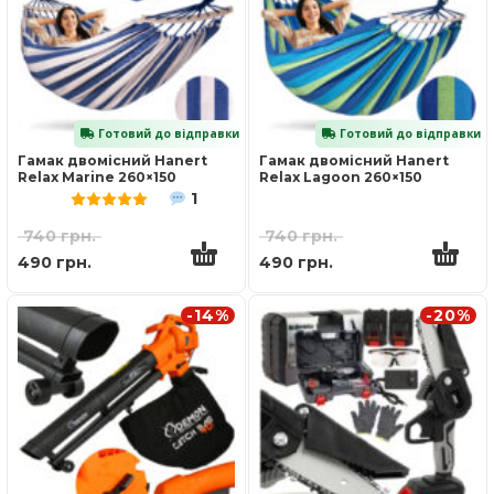
Готовий до відправки
Готовий до відправки
Гамак двомісний Hanert
Гамак двомісний Hanert
Relax Marine 260×150
Relax Lagoon 260×150
1
Оцінено в
5.00
з 5
740
грн.
740
грн.
490
грн.
490
грн.
-14%
-20%