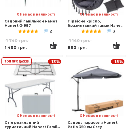
Х Немає в наявності
Х Немає в наявності
Садовий павільйон намет
Підвісне крісло,
Hanert G-987
бразильський гамак Hanert
BOHO Black + 2 подушки
2
3
Оцінено в
5.00
з 5
Оцінено в
5.00
з 
1 740
грн.
1 140
грн.
1 490
грн.
890
грн.
-13%
-15%
ТОП ПРОДАЖІВ
Х Немає в наявності
Х Немає в наявності
Стіл розкладний
Садова парасоля Hanert
туристичний Hanert Family
Patio 350 см Grey