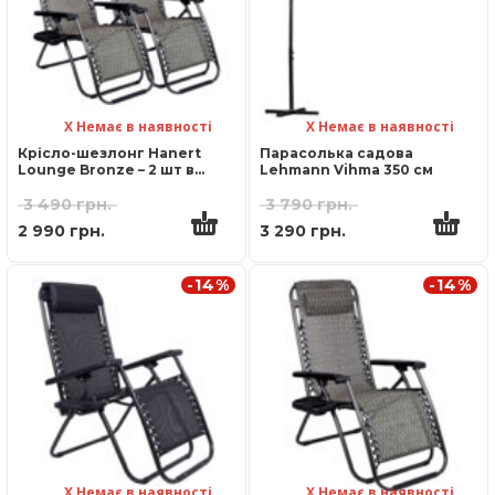
Х Немає в наявності
Х Немає в наявності
Крісло-шезлонг Hanert
Парасолька садова
Lounge Bronze – 2 шт в
Lehmann Vihma 350 см
комплекті
3 490
грн.
3 790
грн.
2 990
грн.
3 290
грн.
-14%
-14%
Х Немає в наявності
Х Немає в наявності