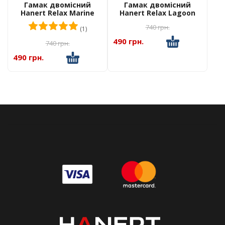
Гамак двомісний
Гамак двомісний
Hanert Relax Marine
Hanert Relax Lagoon
260×150
260×150
Оцінено в
5.00
з 5
740
грн.
(1)
490 грн.
740
грн.
490 грн.