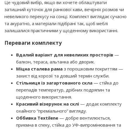
Це чудовий вибір, якщо ви хочете облаштувати
затишний куточок для ранкової кави, вечірніх розмов чи
невеликого перекусу на сонці. Комплект виглядає сучасно
та акуратно, а матеріали підібрані так, щоб меблі
залишалися практичними у щоденному використанні.
Переваги комплекту
Вдалий варіант для невеликих просторів
—
балкон, тераса, альтанка або дворик.
Міцна сталева рама
з порошковим покриттям —
захист від корозії та довший термін служби.
Стільниця із загартованого скла
— стійка до
перепадів температур, дрібних подряпин та
щоденного використання.
Красивий візерунок на склі
— додає комплекту
охайного “преміального” вигляду.
Оббивка Textilene
— добре вентилюється,
приємна в спеку, стійка до УФ-випромінювання та