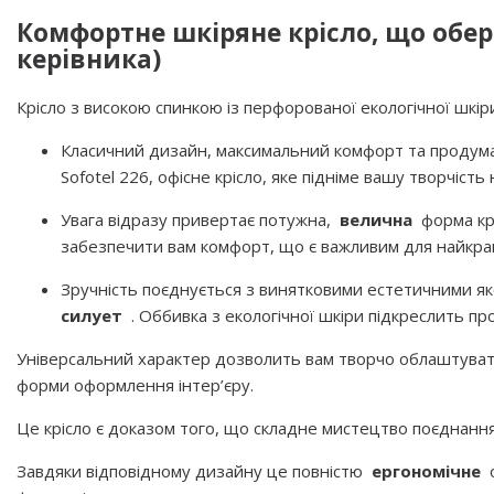
Комфортне шкіряне крісло, що оберт
керівника)
Крісло з високою спинкою із перфорованої екологічної шкір
Класичний дизайн, максимальний комфорт та продума
Sofotel 226, офісне крісло, яке підніме вашу творчість
Увага відразу привертає потужна,
велична
форма крі
забезпечити вам комфорт, що є важливим для найкра
Зручність поєднується з винятковими естетичними як
силует
. Оббивка з екологічної шкіри підкреслить пр
Універсальний характер дозволить вам творчо облаштувати с
форми оформлення інтер’єру.
Це крісло є доказом того, що складне мистецтво поєднанн
Завдяки відповідному дизайну це повністю
ергономічне
о