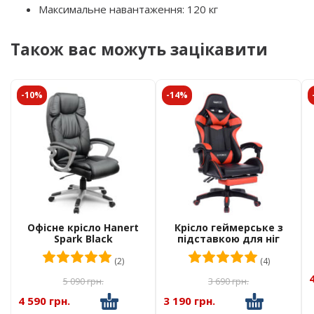
Максимальне навантаження: 120 кг
Також вас можуть зацікавити
-10%
-14%
Офісне крісло Hanert
Крісло геймерське з
Spark Black
підставкою для ніг
Hanert G-Force Black/Red
Оцінено в
5.00
з 5
Оцінено в
5.
(2)
(4)
5 090
грн.
3 690
грн.
4 590 грн.
3 190 грн.