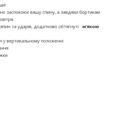
шиї
но заспокоює вашу спину, а завдяки бортикам
овітря.
ряпин та ударів, додатково обтягнуті
м’якою
и у вертикальному положенні
іння
іжки