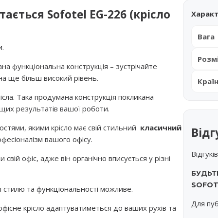
ається Sofotel EG-226 (крісло
Харак
Вага
и.
Розм
на функціональна конструкція – зустрічайте
 на ще більш високий рівень.
Краї
сла. Така продумана конструкція покликана
щих результатів вашої роботи.
остями, якими крісло має свій стильний
класичний
Відг
офесіоналізм вашого офісу.
Відгукі
вій офіс, адже він органічно вписується у різні
БУДЬТ
SOFOT
я стилю та функціональності можливе.
Для пуб
фісне крісло адаптуватиметься до ваших рухів та