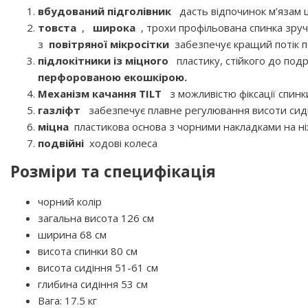
вбудований підголівник
дасть відпочинок м’язам 
товста
,
широка
, трохи профільована спинка зруч
з
повітряної мікросітки
забезпечує кращий потік п
підлокітники із міцного
пластику, стійкого до под
перфорованою екошкірою.
Механізм качання TILT
з можливістю фіксації спинк
газліфт
забезпечує плавне регулювання висоти сид
міцна
пластикова основа з чорними накладками на н
подвійні
ходові колеса
Розміри та специфікація
чорний колір
загальна висота 126 см
ширина 68 см
висота спинки 80 см
висота сидіння 51-61 см
глибина сидіння 53 см
Вага: 17.5 кг