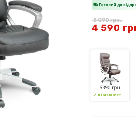
Готовий до відпр
5 090
грн.
4 590
гр
5390 грн
✓ в наявності