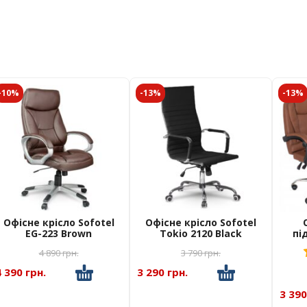
-10%
-13%
-13%
Офісне крісло Sofotel
Офісне крісло Sofotel
EG-223 Brown
Tokio 2120 Black
пі
Han
00
з 5
4 890
грн.
3 790
грн.
4 390 грн.
3 290 грн.
3 390