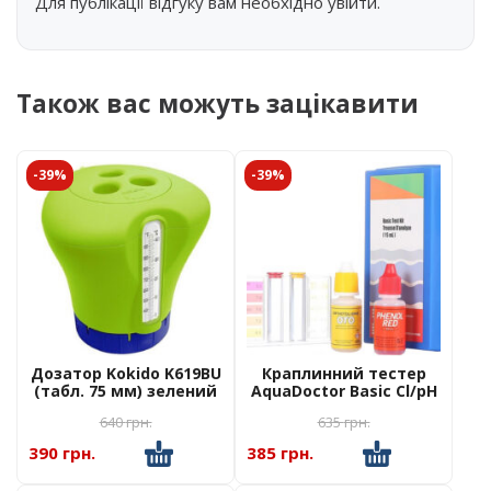
Для публікації відгуку вам необхідно
увійти
.
Також вас можуть зацікавити
-39%
-39%
Дозатор Kokido K619BU
Краплинний тестер
(табл. 75 мм) зелений
AquaDoctor Basic Cl/pH
з термометром
640
грн.
635
грн.
390 грн.
385 грн.