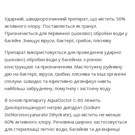
Ударний, швидкорозчинний препарат, що містить 56%
активного хлору. Поставляється як гранул.
Призначається для первинної (шокової) обробки води у
басейні. Знищує віруси, бактерії, грибок, плісняву.
Препарат використовується для проведення ударної
(шокової) обробки води у басейнах з різною
конструкцією та призначенням. Має потужну руйнівну
дію на бактерії, віруси, грибки, пліснява та інші органічні
сполуки. Швидко та ефективно дезінфікує навіть
найбільш забруднену, помутнілу і застоєну воду.
В основі препарату AquaDoctor C-60 лежить
Дихлорізоціанурат натрію дигідрат (Sodium
Dichloroisocyanurate Dihydrate), що містить не менше
60% активного хлору. Речовина широко застосовується
для стерилізації питної води, басейнів та дезінфекції