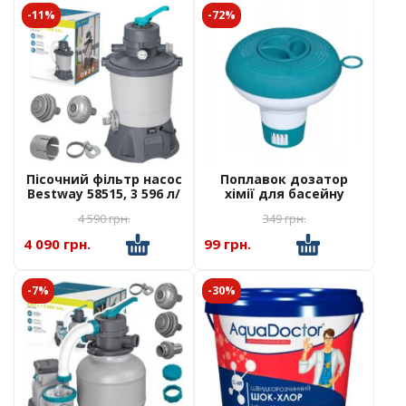
-11%
-72%
Пісочний фільтр насос
Поплавок дозатор
Bestway 58515, 3 596 л/
хімії для басейну
год
Bestway 58210
4 590
грн.
349
грн.
4 090 грн.
99 грн.
-7%
-30%