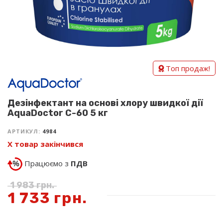
Топ продаж!
Дезінфектант на основі хлору швидкої дії
AquaDoctor C-60 5 кг
АРТИКУЛ:
4984
Х товар закінчився
Працюємо з
ПДВ
1 983
грн.
1 733
грн.