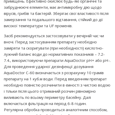
приміщень. Ефективно окислює будь-які органічні та
забруднюючі елементи, має антимікробну дію щодо
вірусів, грибів та бактерій. Зберігає свої властивості після
замерзання та подальшого відтавання, стійкий до дії
високої температури та UF променів.
Засіб рекомендується застосовувати у вечірній час чи
вночі. Перед застосуванням препарату необхідно
заміряти та скоригувати (при необхідності) кислотно-
лужний баланс води до нормативних показників – 7.2-
7.4., використовуючи препарати AquaDoctor рН+ або рН-.
Для проведення ударної дезінфекції дозування
AquaDoctor С-60 визначається з розрахунку 10 грамів
препарату на 1 куб.м води. Перед введенням препарат
необхідно повністю розчинити в ємності з чистою водою
і тільки після цього отриманий розчин рівномірно
виливають по всьому периметру басейну. Далі
включається фільтрація на період 6-8 годин.
Регулярна обробка проводиться аналогічним способом,