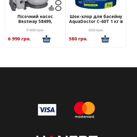
Пісочний насос
Шок-хлор для басейну
Bestway 58499,
AquaDoctor C-60T 1 кг в
фільтраційна
таблетках
7 490
грн.
830
грн.
установка 8327 л/час
6 990 грн.
580 грн.