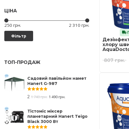
ЦІНА
Ціна:
—
250 грн.
2 310 грн.
Г
Фільтр
Дезінфект
хлору шви
AquaDocto
807
грн.
ТОП-ПРОДАЖ
Садовий павільйон намет
Hanert G-987
Оцінено в
5.00
з 5
2
1 740
грн.
1 490
грн.
Тістоміс міксер
планетарний Hanert Teigo
Black 3000 Вт
Оцінено в
5.00
з 5