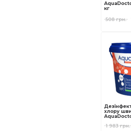
AquaDocto
кг
508
грн.
Дезінфект
хлору шви
AquaDocto
1 983
грн.