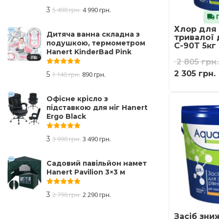
3
5 490
грн.
4 990
грн.
Г
Хлор для
Дитяча ванна складна з
тривалої 
подушкою, термометром
C-90T 5кг
Hanert KinderBad Pink
2 805
грн.
Оцінено в
5.00
з 5
2 305
грн.
5
1 140
грн.
890
грн.
Офісне крісло з
підставкою для ніг Hanert
Ergo Black
Оцінено в
5.00
з 5
3
3 990
грн.
3 490
грн.
Садовий павільйон намет
Hanert Pavilion 3×3 м
Оцінено в
5.00
з 5
3
2 790
грн.
2 290
грн.
Засіб зни