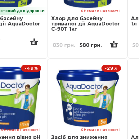
отовий до відправки
Х Немає в наявності
 басейну
Хлор для басейну
Ал
дії AquaDoctor
тривалої дії AquaDoctor
1л
C-90T 1кг
830
грн.
580
грн.
5
-49%
-29%
Х Немає в наявності
Х Немає в наявності
ження рівня pH
Засіб для зниження
Ал