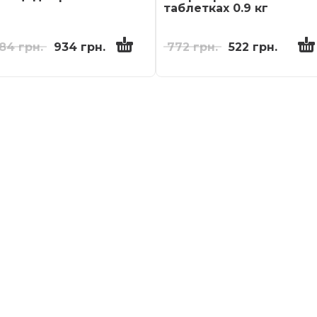
таблетках 0.9 кг
184
грн.
934
грн.
772
грн.
522
грн.