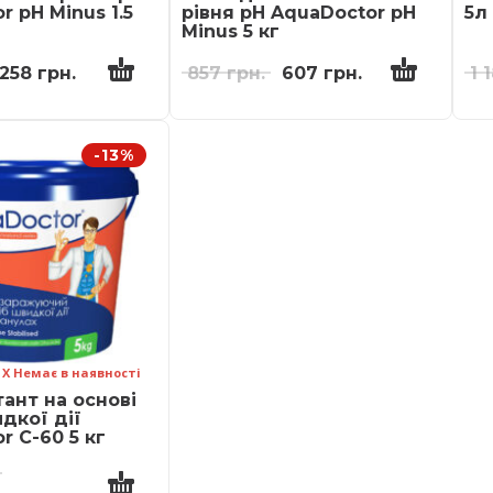
r pH Minus 1.5
рівня pH AquaDoctor pH
5л
Minus 5 кг
258
грн.
857
грн.
607
грн.
1 
-13%
Х Немає в наявності
ант на основі
дкої дії
r C-60 5 кг