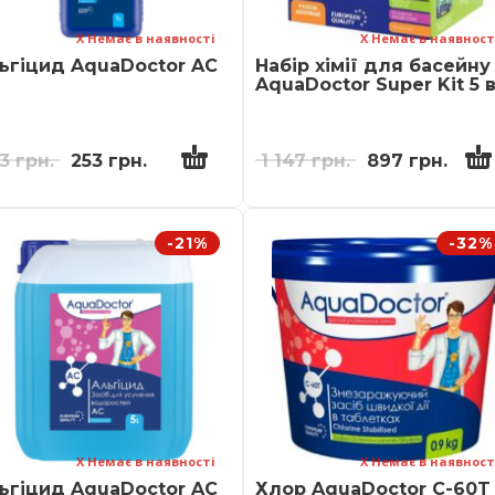
Х Немає в наявності
Х Немає в наявност
ьгіцид AquaDoctor AC
Набір хімії для басейну
AquaDoctor Super Kit 5 в
03
грн.
253
грн.
1 147
грн.
897
грн.
-21%
-32%
Х Немає в наявності
Х Немає в наявност
ьгіцид AquaDoctor AC
Хлор AquaDoctor C-60T