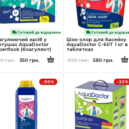
Готовий до відправки
Готовий до відпра
агулюючий засіб у
Шок-хлор для басейну
ртушах AquaDoctor
AquaDoctor C-60T 1 кг в
perflock (Коагулянт)
таблетках
00
грн.
350
грн.
830
грн.
580
грн.
-50%
-22%