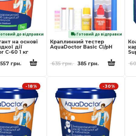
отовий до відправки
Готовий до відправки
ант на основі
Краплинний тестер
Ко
дкої дії
AquaDoctor Basic Cl/pH
ка
r C-60 1 кг
Su
557
грн.
635
грн.
385
грн.
6
-18%
-30%