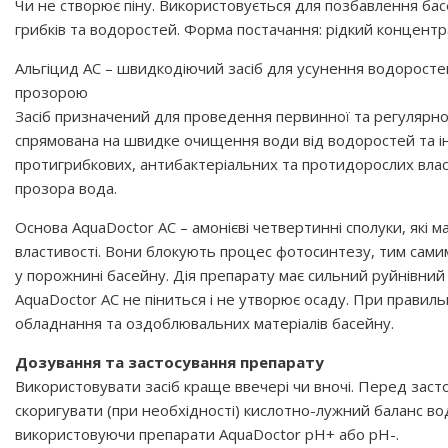
Чи не створює піну. Використовується для позбавлення бас
грибків та водоростей. Форма постачання: рідкий концентр
Альгіцид AC – швидкодіючий засіб для усунення водоросте
прозорою
Засіб призначений для проведення первинної та регулярної
спрямована на швидке очищення води від водоростей та і
протигрибкових, антибактеріальних та протидорослих влас
прозора вода.
Основа AquaDoctor AC – амонієві четвертинні сполуки, які 
властивості. Вони блокують процес фотосинтезу, тим са
у порожнині басейну. Дія препарату має сильний руйнівний
AquaDoctor AC не піниться і не утворює осаду. При правил
обладнання та оздоблювальних матеріалів басейну.
Дозування та застосування препарату
Використовувати засіб краще ввечері чи вночі. Перед заст
скоригувати (при необхідності) кислотно-лужний баланс вод
використовуючи препарати AquaDoctor рН+ або рН-.