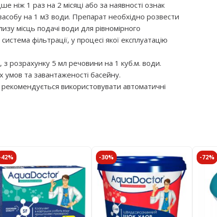
 ніж 1 раз на 2 місяці або за наявності ознак
засобу на 1 м3 води. Препарат необхідно розвести
лизу місць подачі води для рівномірного
 система фільтрації, у процесі якої експлуатацію
з розрахунку 5 мл речовини на 1 куб.м. води.
х умов та завантаженості басейну.
ів рекомендується використовувати автоматичні
-42%
-30%
-72%