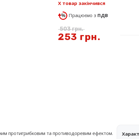
Х товар закінчився
Працюємо з
ПДВ
503
грн.
253
грн.
льним протигрибковим та противодоревим ефектом.
Харак