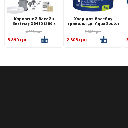
Каркасний басейн
Хлор для басейну
Bestway 56416 (366 x
тривалої дії AquaDoctor
76см) + фільтр насос
C-90T 5кг
6 390
грн.
2 805
грн.
5 890 грн.
2 305 грн.