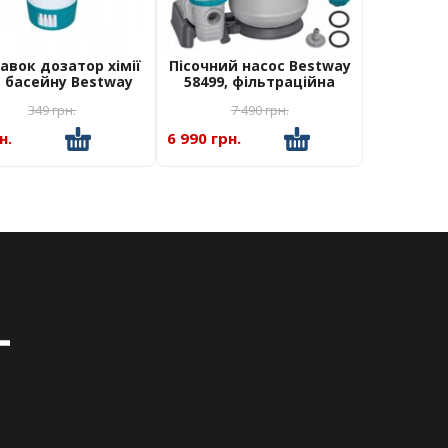
авок дозатор хімії
Пісочний насос Bestway
 басейну Bestway
58499, фільтраційна
58210
установка 8327 л/час
349
грн.
7 490
грн.
н.
6 990 грн.