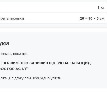
1 кг
іри упаковки
20 × 10 × 5 см
уки
в немає, поки що.
Е ПЕРШИМ, ХТО ЗАЛИШИВ ВІДГУК НА “АЛЬГІЦИД
OCTOR AC 1Л”
лікації відгуку вам необхідно
увійти
.