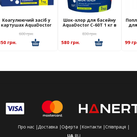
Коагулюючий засіб у
Шок-хлор для басейну
Попл
картушах AquaDoctor
AquaDoctor C-60T 1 кг в
для
Superflock (Коагулянт)
таблетках
600
грн.
830
грн.
350 грн.
580 грн.
99 гр
Про нас |
Доставка |
Оферта |
Контакти |
Співпраця |
UA
RU