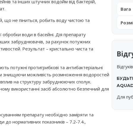
ейнів та інших штучних водойм від бактерій,
ат.
Вага
й, що не піниться, робить воду чистою та
Розм
 обробки води в басейні. Дія препарату
нших забруднювачів, за рахунок потужних
тивостей. Результат – кристально чиста та
Відг
Відгукі
мають потужні протигрибкові та антибактеріальні
мим знищуючи можливість розмноження водоростей
БУДЬТ
 вплив на структуру забруднюючих сполук.
AQUAD
ьному використанні засіб абсолютно безпечний для
Для пуб
осуванням препарату необхідно заміряти та
и до нормативних показників – 7.2-7.4.,