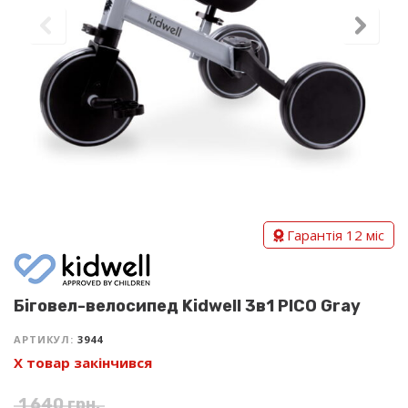
Гарантія 12 міс
Біговел-велосипед Kidwell 3в1 PICO Gray
АРТИКУЛ:
3944
Х товар закінчився
1 640
грн.