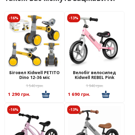
-16%
-13%
Біговел Kidwell PETITO
Велобіг велосипед
Dino 12-36 міс
Kidwell REBEL Pink
1 540
грн.
1 940
грн.
1 290 грн.
1 690 грн.
-16%
-13%