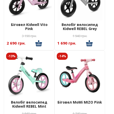
Біговел Kidwell Vito
Велобіг велосипед
Pink
Kidwell REBEL Grey
3 190
грн.
1 940
грн.
2 690 грн.
1 690 грн.
-13%
-14%
Велобіг велосипед
Біговел MoMi MIZO Pink
Kidwell REBEL Mint
1 940
грн.
1 740
грн.