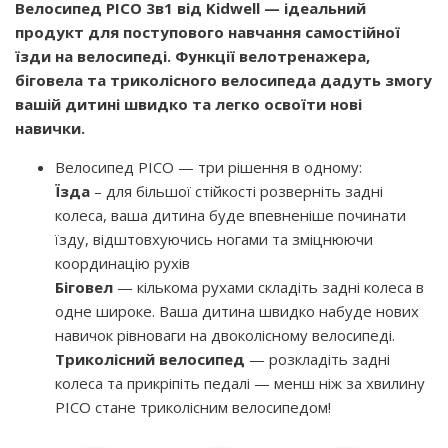
Велосипед PICO 3в1 від Kidwell — ідеальний
продукт для поступового навчання самостійної
їзди на велосипеді. Функції велотренажера,
біговела та триколісного велосипеда дадуть змогу
вашій дитині швидко та легко освоїти нові
навички.
Велосипед PICO — три рішення в одному:
Їзда
– для більшої стійкості розверніть задні
колеса, ваша дитина буде впевненіше починати
їзду, відштовхуючись ногами та зміцнюючи
координацію рухів
Біговел
— кількома рухами складіть задні колеса в
одне широке. Ваша дитина швидко набуде нових
навичок рівноваги на двоколісному велосипеді.
Триколісний велосипед
— розкладіть задні
колеса та прикріпіть педалі — менш ніж за хвилину
PICO стане триколісним велосипедом!