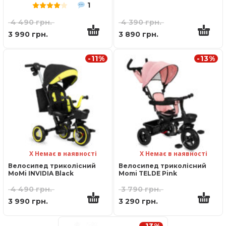
1
Оцінено в
4.00
з 5
4 490
грн.
4 390
грн.
3 990
грн.
3 890
грн.
-11%
-13%
Х Немає в наявності
Х Немає в наявності
Велосипед триколісний
Велосипед триколісний
MoMi INVIDIA Black
Momi TELDE Pink
4 490
грн.
3 790
грн.
3 990
грн.
3 290
грн.
-13%