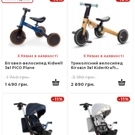
Х Немає в наявності
Х Немає в наявності
Біговел-велосипед Kidwell
Триколісний велосипед
3в1 PICO Plane
біговіл 3в1 KiderKraft
4TRIKE Flower Blue
1 740
грн.
3 190
грн.
1 490
грн.
2 690
грн.
-11%
-11%