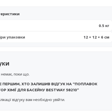
теристики
0.5 кг
іри упаковки
12 × 12 × 6 см
уки
в немає, поки що.
Е ПЕРШИМ, ХТО ЗАЛИШИВ ВІДГУК НА “ПОПЛАВОК
ОР ХІМІЇ ДЛЯ БАСЕЙНУ BESTWAY 58210”
лікації відгуку вам необхідно
увійти
.