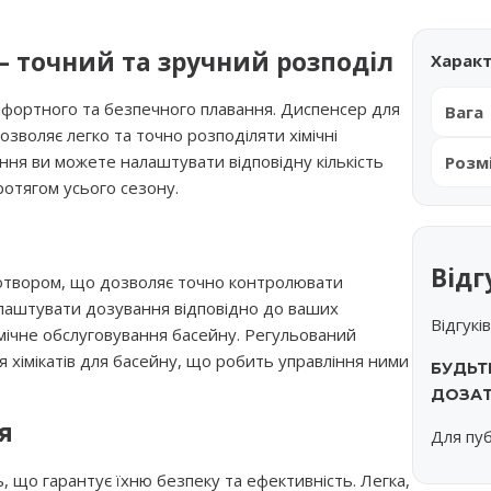
 – точний та зручний розподіл
Харак
мфортного та безпечного плавання. Диспенсер для
Вага
озволяє легко та точно розподіляти хімічні
ння ви можете налаштувати відповідну кількість
Розм
ротягом усього сезону.
Відг
твором, що дозволяє точно контролювати
налаштувати дозування відповідно до ваших
Відгукі
мічне обслуговування басейну. Регульований
хімікатів для басейну, що робить управління ними
БУДЬТ
ДОЗАТ
я
Для пуб
ь, що гарантує їхню безпеку та ефективність. Легка,