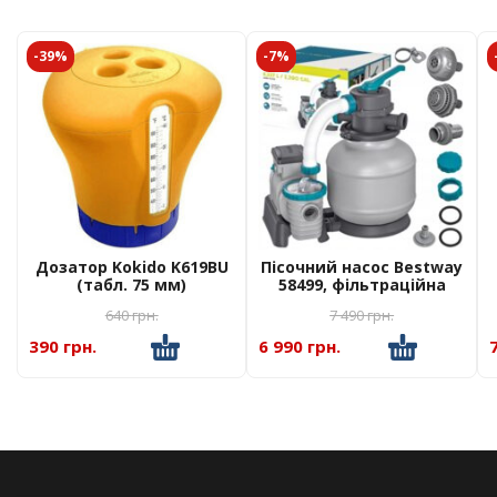
-39%
-7%
Дозатор Kokido K619BU
Пісочний насос Bestway
(табл. 75 мм)
58499, фільтраційна
помаранчевий з
установка 8327 л/час
640
грн.
7 490
грн.
термометром
390 грн.
6 990 грн.