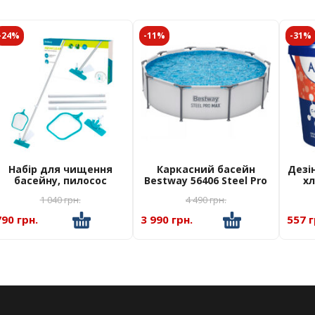
-24%
-11%
-31%
Набір для чищення
Каркасний басейн
Дезі
басейну, пилосос
Bestway 56406 Steel Pro
хл
Bestway 58013
MAX, розмір 305 x 76 см
Aqu
1 040
грн.
4 490
грн.
790 грн.
3 990 грн.
557 г