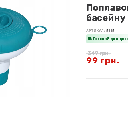
Поплавок
басейну
АРТИКУЛ:
5115
Готовий до відпр
349
грн.
99
грн.