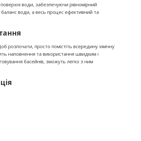
а поверхні води, забезпечуючи рівномірний
й баланс води, а весь процес ефективний та
тання
б розпочати, просто помістіть всередину хімічну
бить наповнення та використання швидким і
уговування басейнів, зможуть легко з ним
ція