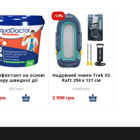
-14%
нфектант на основі
Надувний човен Trek X3
ору швидкої дії
Raft 294 x 137 см
aDoctor C-60 1 кг
Bestway 61154
807
грн.
3 490
грн.
рн.
2 990 грн.