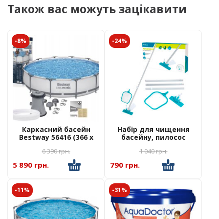
Також вас можуть зацікавити
-8%
-24%
Каркасний басейн
Набір для чищення
Bestway 56416 (366 x
басейну, пилосос
76см) + фільтр насос
Bestway 58013
6 390
грн.
1 040
грн.
5 890 грн.
790 грн.
-11%
-31%