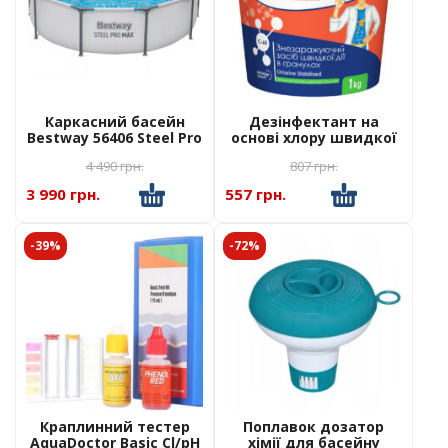
Каркасний басейн
Дезінфектант на
Bestway 56406 Steel Pro
основі хлору швидкої
MAX, розмір 305 x 76 см
дії AquaDoctor C-60 1 кг
4 490
грн.
807
грн.
3 990 грн.
557 грн.
-39%
-72%
Краплинний тестер
Поплавок дозатор
AquaDoctor Basic Cl/pH
хімії для басейну