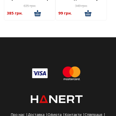
Bestway 58210
635
грн.
349
грн.
385 грн.
99 грн.
Про нас |
Доставка |
Оферта |
Контакти |
Співпраця |