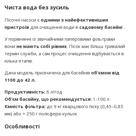
Чиста вода без зусиль
Пісочні насоси є
одними з найефективніших
пристроїв
для очищення води в
садовому басейні
.
У порівнянні із звичайними паперовими фільтрами
вони
не мають собі рівних
. Пісок має більш тривалий
термін служби, а сам процес очищення відбувається в
кілька етапів.
Дана модель призначена для басейнів
об’ємом від
1100 до 42 л.
Продуктивність:
6 л/год
Об’єм басейну, що рекомендується:
1-100 л
Ємність фільтра:
до 9 кг кварцового піску (0,45–0,85
мм) або ≈ 250 г полісфера-кульок
Особливості