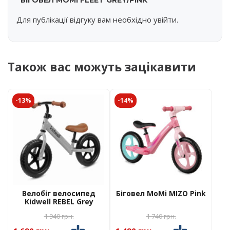
“БІГОВЕЛ MOMI FLEET GREY/PINK”
Для публікації відгуку вам необхідно
увійти
.
Також вас можуть зацікавити
-13%
-14%
Велобіг велосипед
Біговел MoMi MIZO Pink
Kidwell REBEL Grey
1 940
грн.
1 740
грн.