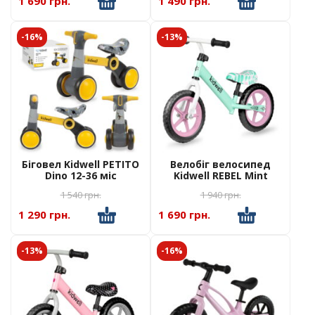
1 690 грн.
1 490 грн.
-16%
-13%
Біговел Kidwell PETITO
Велобіг велосипед
Dino 12-36 міс
Kidwell REBEL Mint
1 540
грн.
1 940
грн.
1 290 грн.
1 690 грн.
-13%
-16%