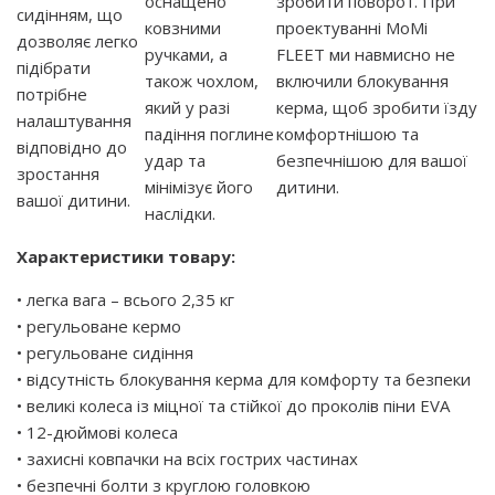
оснащено
зробити поворот. При
сидінням, що
ковзними
проектуванні MoMi
дозволяє легко
ручками, а
FLEET ми навмисно не
підібрати
також чохлом,
включили блокування
потрібне
який у разі
керма, щоб зробити їзду
налаштування
падіння поглине
комфортнішою та
відповідно до
удар та
безпечнішою для вашої
зростання
мінімізує його
дитини.
вашої дитини.
наслідки.
Характеристики товару:
• легка вага – всього 2,35 кг
• регульоване кермо
• регульоване сидіння
• відсутність блокування керма для комфорту та безпеки
• великі колеса із міцної та стійкої до проколів піни EVA
• 12-дюймові колеса
• захисні ковпачки на всіх гострих частинах
• безпечні болти з круглою головкою