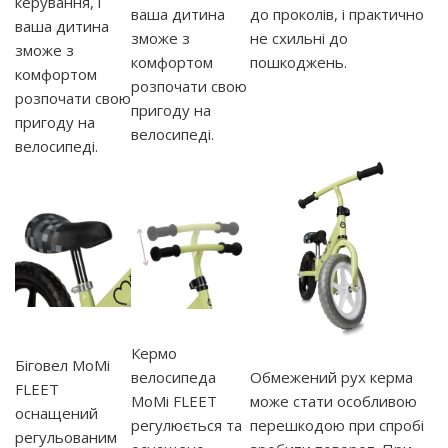
керування, і
ваша дитина
до проколів, і практично
ваша дитина
зможе з
не схильні до
зможе з
комфортом
пошкоджень.
комфортом
розпочати свою
розпочати свою
пригоду на
пригоду на
велосипеді.
велосипеді.
Кермо
Біговел MoMi
велосипеда
Обмежений рух керма
FLEET
MoMi FLEET
може стати особливою
оснащений
регулюється та
перешкодою при спробі
регульованим