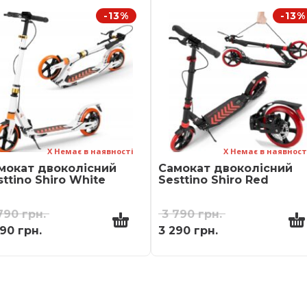
-13%
-13%
Х Немає в наявності
Х Немає в наявност
мокат двоколісний
Самокат двоколісний
sttino Shiro White
Sesttino Shiro Red
 790
грн.
3 790
грн.
290
грн.
3 290
грн.