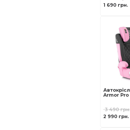
1 690
грн.
Автокрісл
Armor Pro 
3 490
грн
2 990
грн.