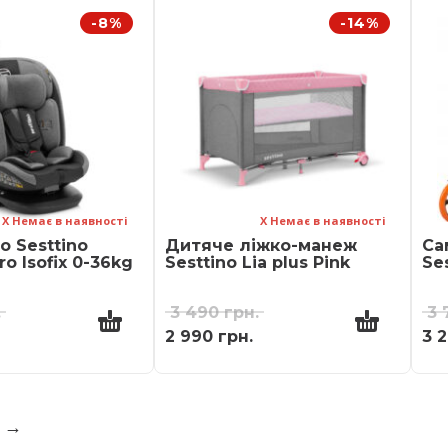
-8%
-14%
Х Немає в наявності
Х Немає в наявності
о Sesttino
Дитяче ліжко-манеж
Са
o Isofix 0-36kg
Sesttino Lia plus Pink
Se
.
3 490
грн.
3
2 990
грн.
3 
→