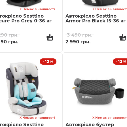
Х Немає в наявності
Х Немає в наявност
токрісло Sesttino
Автокрісло Sesttino
cure Pro Grey 0-36 кг
Armor Pro Black 15-36 кг
290
грн.
3 490
грн.
790
грн.
2 990
грн.
-12%
-13%
Х Немає в наявності
Х Немає в наявност
токрісло Sesttino
Автокрісло бустер