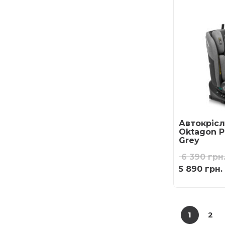
Автокрісл
Oktagon Pr
Grey
6 390
грн
5 890
грн.
1
2