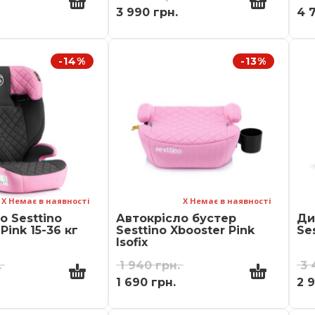
3 990
грн.
4 
-14%
-13%
Х Немає в наявності
Х Немає в наявності
о Sesttino
Автокрісло бустер
Ди
Pink 15-36 кг
Sesttino Xbooster Pink
Ses
Isofix
.
1 940
грн.
3
1 690
грн.
2 