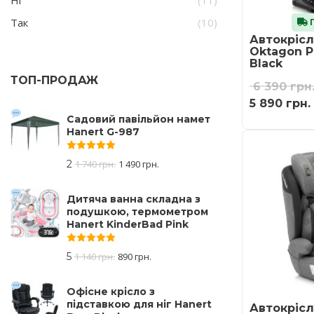
Ні
(11)
Так
(10)
Г
Автокрісл
Oktagon Pr
Black
ТОП-ПРОДАЖ
6 390
грн
5 890
грн.
Садовий павільйон намет
Hanert G-987
Оцінено в
5.00
з 5
2
1 740
грн.
1 490
грн.
Дитяча ванна складна з
подушкою, термометром
Hanert KinderBad Pink
Оцінено в
5.00
з 5
5
1 140
грн.
890
грн.
Офісне крісло з
підставкою для ніг Hanert
Автокрісл