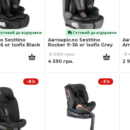
отовий до відправки
Готовий до відправки
о Sesttino
Автокрісло Sesttino
Ав
6 кг Isofix Black
Rocker 9-36 кг Isofix Grey
Ar
5 090
грн.
3
4 590
грн.
2 
-8%
-5%