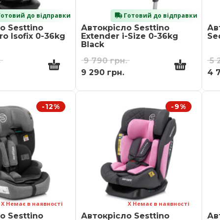
отовий до відправки
Готовий до відправки
о Sesttino
Автокрісло Sesttino
Ав
o Isofix 0-36kg
Extender i-Size 0-36kg
Se
Black
.
9 790
грн.
5 
9 290
грн.
4 
-12%
-9%
Х Немає в наявності
Х Немає в наявності
о Sesttino
Автокрісло Sesttino
Ав