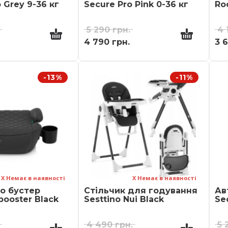
 Grey 9-36 кг
Secure Pro Pink 0-36 кг
Ro
5 290
грн.
4 
4 790
грн.
3 
-13%
-11%
Х Немає в наявності
Х Немає в наявності
о бустер
Стільчик для годування
Ав
booster Black
Sesttino Nui Black
Se
4 490
грн.
5 