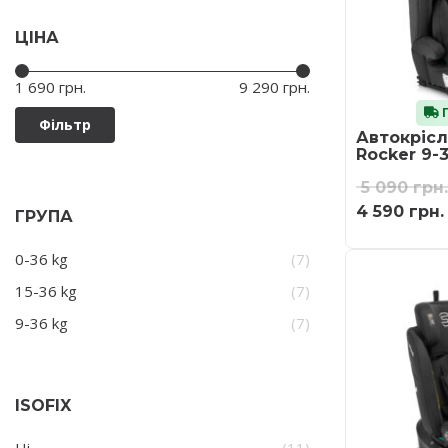
ЦІНА
Ціна:
—
1 690 грн.
9 290 грн.
Г
Фільтр
Автокрісл
Rocker 9-3
5 090
грн.
4 590
грн.
ГРУПА
0-36 kg
(7)
15-36 kg
(7)
9-36 kg
(7)
ISOFIX