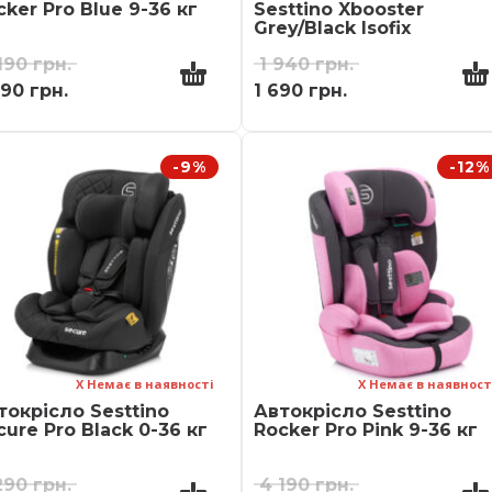
cker Pro Blue 9-36 кг
Sesttino Xbooster
Grey/Black Isofix
190
грн.
1 940
грн.
690
грн.
1 690
грн.
-9%
-12%
Х Немає в наявності
Х Немає в наявност
токрісло Sesttino
Автокрісло Sesttino
cure Pro Black 0-36 кг
Rocker Pro Pink 9-36 кг
290
грн.
4 190
грн.