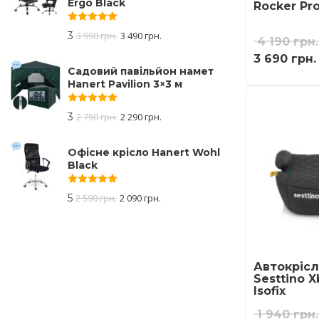
Ergo Black
Rocker Pro
Оцінено в
5.00
з 5
3
3 990
грн.
3 490
грн.
4 190
грн.
3 690
грн.
Садовий павільйон намет
Hanert Pavilion 3×3 м
Оцінено в
5.00
з 5
3
2 790
грн.
2 290
грн.
Офісне крісло Hanert Wohl
Black
Оцінено в
5.00
з 5
5
2 590
грн.
2 090
грн.
Автокрісл
Sesttino X
Isofix
1 940
грн.