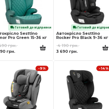
Готовий до відправки
Готовий до відпра
токрісло Sesttino
Автокрісло Sesttino
mor Pro Green 15-36 кг
Rocker Pro Black 9-36 кг
 490
грн.
4 190
грн.
990
грн.
3 690
грн.
-9%
-14%