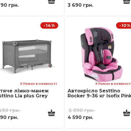
790
грн.
3 690
грн.
-14%
-10%
Х Немає в наявності
Х Немає в наявност
тяче ліжко-манеж
Автокрісло Sesttino
ttino Lia plus Grey
Rocker 9-36 кг Isofix Pin
 490
грн.
5 090
грн.
990
грн.
4 590
грн.